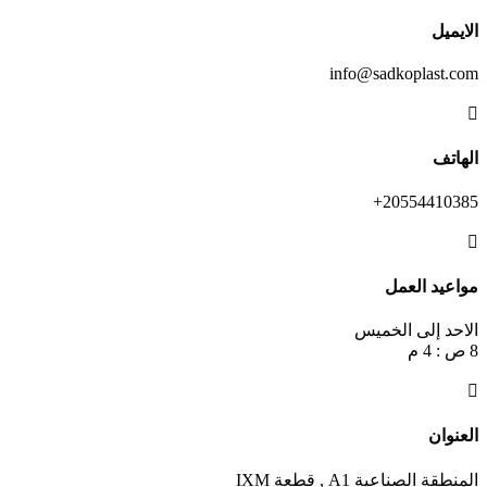
الايميل
info@sadkoplast.com

الهاتف
20554410385+

مواعيد العمل
الاحد إلى الخميس
8 ص : 4 م

العنوان
المنطقة الصناعية A1 , قطعة IXM