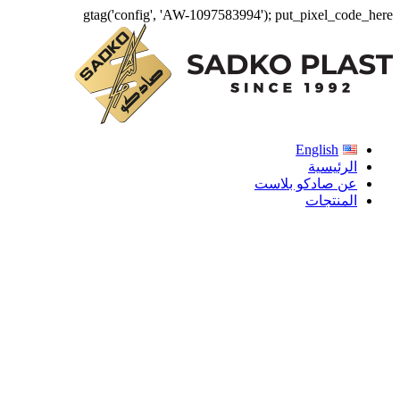
gtag('config', 'AW-1097583994');
put_pixel_code_here
English
الرئيسية
عن صادكو بلاست
المنتجات