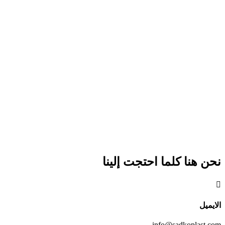
نحن هنا كلما احتجت إلينا

الايميل
info@sadkoplast.com