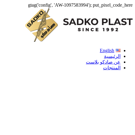
gtag('config', 'AW-1097583994');
put_pixel_code_here
English
الرئيسية
عن صادكو بلاست
المنتجات