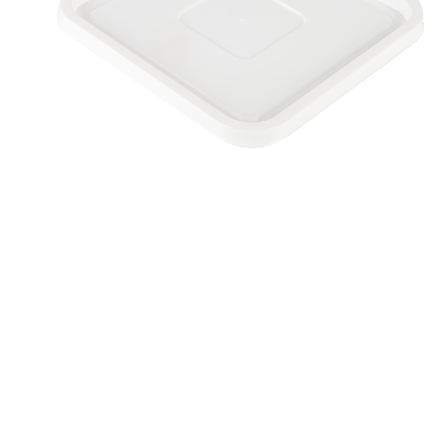
SP-LS020
غطاء لمنتجات الالبان
مادة التصنيع PP
ابعاد المنتج
الطول 275 مم
العرض 275 مم
الارتفاع 17 مم