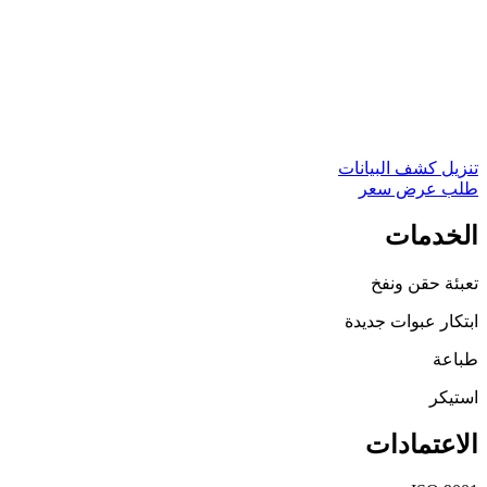
قطعة/الكيس 100
الطباعة Silkscreen
التلوين متاح
شفاف متاح
تنزيل كشف البيانات
طلب عرض سعر
الخدمات
تعبئة حقن ونفخ
ابتكار عبوات جديدة
طباعة
استيكر
الاعتمادات